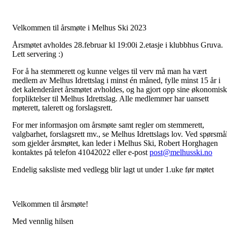
Velkommen til årsmøte i Melhus Ski 2023
Årsmøtet avholdes 28.februar kl 19:00i 2.etasje i klubbhus Gruva.
Lett servering :)
For å ha stemmerett og kunne velges til verv må man ha vært
medlem av Melhus Idrettslag i minst én måned, fylle minst 15 år i
det kalenderåret årsmøtet avholdes, og ha gjort opp sine økonomis
forpliktelser til Melhus Idrettslag. Alle medlemmer har uansett
møterett, talerett og forslagsrett.
For mer informasjon om årsmøte samt regler om stemmerett,
valgbarhet, forslagsrett mv., se Melhus Idrettslags lov. Ved spørsmå
som gjelder årsmøtet, kan leder i Melhus Ski, Robert Horghagen
kontaktes på telefon 41042022 eller e-post
post@melhusski.no
Endelig saksliste med vedlegg blir lagt ut under 1.uke før møtet
Velkommen til årsmøte!
Med vennlig hilsen