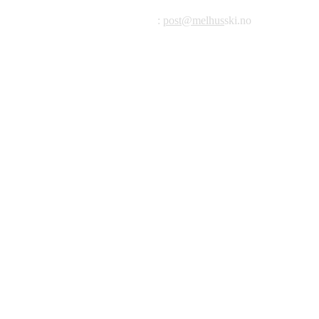
E-post
:
post@melhus
ski.no
Org.nr.: 976 887 522