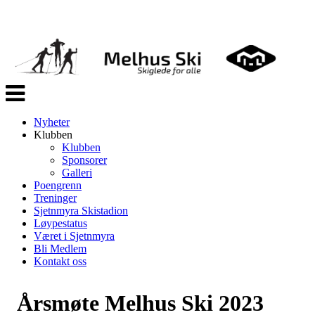
Veksle
navigasjon
Nyheter
Klubben
Klubben
Sponsorer
Galleri
Poengrenn
Treninger
Sjetnmyra Skistadion
Løypestatus
Været i Sjetnmyra
Bli Medlem
Kontakt oss
Årsmøte Melhus Ski 2023