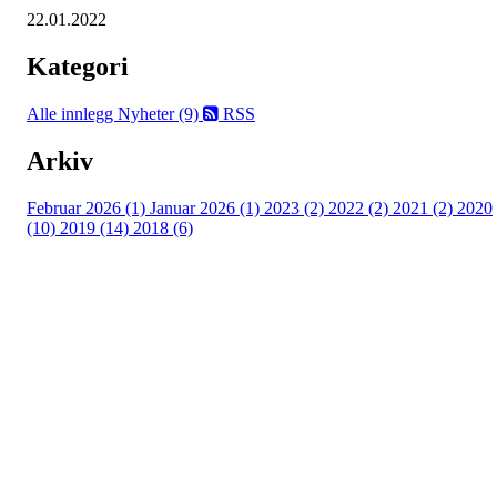
22.01.2022
Kategori
Alle innlegg
Nyheter (9)
RSS
Arkiv
Februar 2026 (1)
Januar 2026 (1)
2023 (2)
2022 (2)
2021 (2)
2020
(10)
2019 (14)
2018 (6)
©2023 Melhus IL
Melhus Idrettslag avd Ski
Postadresse: Postboks 99, 7221 Melhus