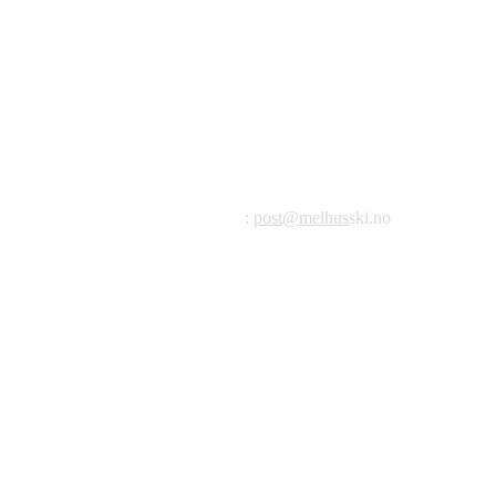
©2023 Melhus IL
Melhus Idrettslag avd Ski
Postadresse: Postboks 99, 7221 Melhus
E-post
:
post@melhus
ski.no
Org.nr.: 976 887 522