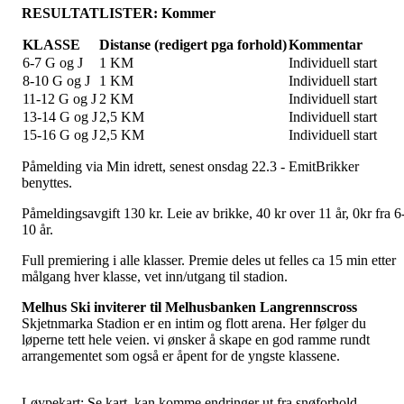
RESULTATLISTER: Kommer
KLASSE
Distanse (redigert pga forhold)
Kommentar
6-7 G og J
1 KM
Individuell start
8-10 G og J
1 KM
Individuell start
11-12 G og J
2 KM
Individuell start
13-14 G og J
2,5 KM
Individuell start
15-16 G og J
2,5 KM
Individuell start
Påmelding via Min idrett, senest onsdag 22.3 - EmitBrikker
benyttes.
Påmeldingsavgift 130 kr. Leie av brikke, 40 kr over 11 år, 0kr fra 6
10 år.
Full premiering i alle klasser. Premie deles ut felles ca 15 min etter
målgang hver klasse, vet inn/utgang til stadion.
Melhus Ski inviterer til Melhusbanken Langrennscross
Skjetnmarka Stadion er en intim og flott arena. Her følger du
løperne tett hele veien. vi ønsker å skape en god ramme rundt
arrangementet som også er åpent for de yngste klassene.
Løypekart: Se kart, kan komme endringer ut fra snøforhold.