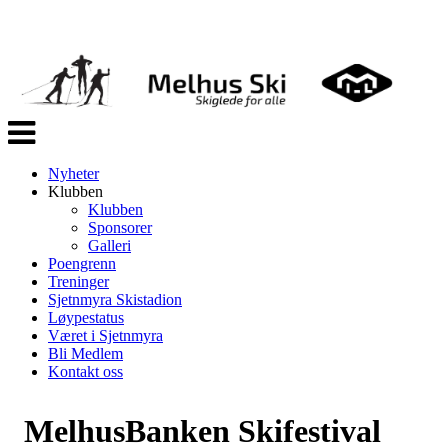
Veksle
navigasjon
Nyheter
Klubben
Klubben
Sponsorer
Galleri
Poengrenn
Treninger
Sjetnmyra Skistadion
Løypestatus
Været i Sjetnmyra
Bli Medlem
Kontakt oss
MelhusBanken Skifestival