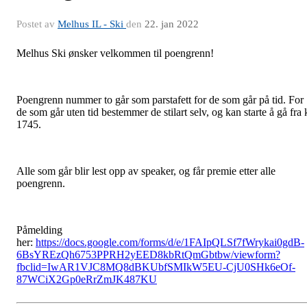
Postet av
Melhus IL - Ski
den
22. jan 2022
Melhus Ski ønsker velkommen til poengrenn!
Poengrenn nummer to går som parstafett for de som går på tid. For
de som går uten tid bestemmer de stilart selv, og kan starte å gå fra 
1745.
Alle som går blir lest opp av speaker, og får premie etter alle
poengrenn.
Påmelding
her:
https://docs.google.com/forms/d/e/1FAIpQLSf7fWrykai0gdB-
6BsYREzQh6753PPRH2yEED8kbRtQmGbtbw/viewform?
fbclid=IwAR1VJC8MQ8dBKUbfSMIkW5EU-CjU0SHk6eOf-
87WCiX2Gp0eRrZmJK487KU