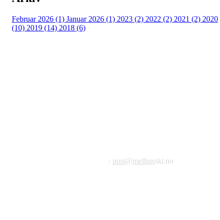
Februar 2026 (1)
Januar 2026 (1)
2023 (2)
2022 (2)
2021 (2)
2020
(10)
2019 (14)
2018 (6)
©2023 Melhus IL
Melhus Idrettslag avd Ski
Postadresse: Postboks 99, 7221 Melhus
E-post
:
post@melhus
ski.no
Org.nr.: 976 887 522