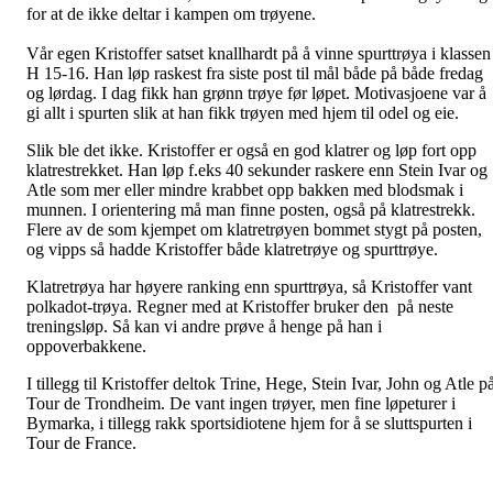
for at de ikke deltar i kampen om trøyene.
Vår egen Kristoffer satset knallhardt på å vinne spurttrøya i klassen
H 15-16. Han løp raskest fra siste post til mål både på både fredag
og lørdag. I dag fikk han grønn trøye før løpet. Motivasjoene var å
gi allt i spurten slik at han fikk trøyen med hjem til odel og eie.
Slik ble det ikke. Kristoffer er også en god klatrer og løp fort opp
klatrestrekket. Han løp f.eks 40 sekunder raskere enn Stein Ivar og
Atle som mer eller mindre krabbet opp bakken med blodsmak i
munnen. I orientering må man finne posten, også på klatrestrekk.
Flere av de som kjempet om klatretrøyen bommet stygt på posten,
og vipps så hadde Kristoffer både klatretrøye og spurttrøye.
Klatretrøya har høyere ranking enn spurttrøya, så Kristoffer vant
polkadot-trøya. Regner med at Kristoffer bruker den på neste
treningsløp. Så kan vi andre prøve å henge på han i
oppoverbakkene.
I tillegg til Kristoffer deltok Trine, Hege, Stein Ivar, John og Atle p
Tour de Trondheim. De vant ingen trøyer, men fine løpeturer i
Bymarka, i tillegg rakk sportsidiotene hjem for å se sluttspurten i
Tour de France.