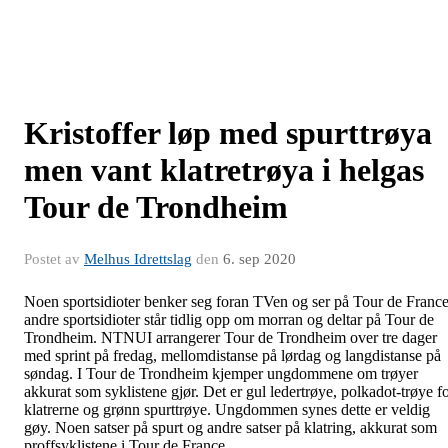
Kristoffer løp med spurttrøya
men vant klatretrøya i helgas
Tour de Trondheim
Postet av
Melhus Idrettslag
den
6. sep 2020
Noen sportsidioter benker seg foran TVen og ser på Tour de France
andre sportsidioter står tidlig opp om morran og deltar på Tour de
Trondheim. NTNUI arrangerer Tour de Trondheim over tre dager
med sprint på fredag, mellomdistanse på lørdag og langdistanse på
søndag. I Tour de Trondheim kjemper ungdommene om trøyer
akkurat som syklistene gjør. Det er gul ledertrøye, polkadot-trøye f
klatrerne og grønn spurttrøye. Ungdommen synes dette er veldig
gøy. Noen satser på spurt og andre satser på klatring, akkurat som
proffsyklistene i Tour de France.