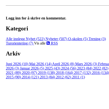
Logg inn for å skrive en kommentar.
Kategori
Alle innlegg
Nyhet (522)
Nyheter (507)
O-skolen (5)
Trening (3)
Turorientering (7)
Vis alle
RSS
Arkiv
Juni 2026 (10)
Mai 2026 (14)
April 2026 (8)
Mars 2026 (3)
Februa
2026 (3)
Januar 2026 (5)
2025 (43)
2024 (56)
2023 (84)
2022 (82)
2021 (89)
2020 (97)
2019 (138)
2018 (164)
2017 (132)
2016 (134)
2015 (90)
2014 (121)
2013 (84)
2012 (62)
2011 (1)
©2023 Melhus IL