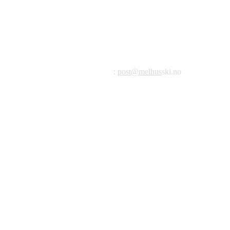
Melhus Idrettslag avd Ski
Postadresse: Postboks 99, 7221 Melhus
E-post
:
post@melhus
ski.no
Org.nr.: 976 887 522