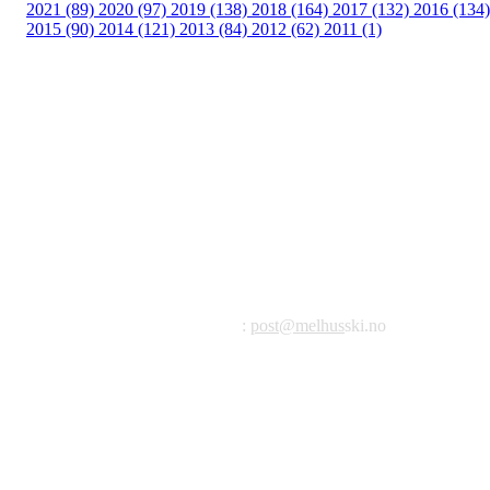
2021 (89)
2020 (97)
2019 (138)
2018 (164)
2017 (132)
2016 (134)
2015 (90)
2014 (121)
2013 (84)
2012 (62)
2011 (1)
©2023 Melhus IL
Melhus Idrettslag avd Ski
Postadresse: Postboks 99, 7221 Melhus
E-post
:
post@melhus
ski.no
Org.nr.: 976 887 522