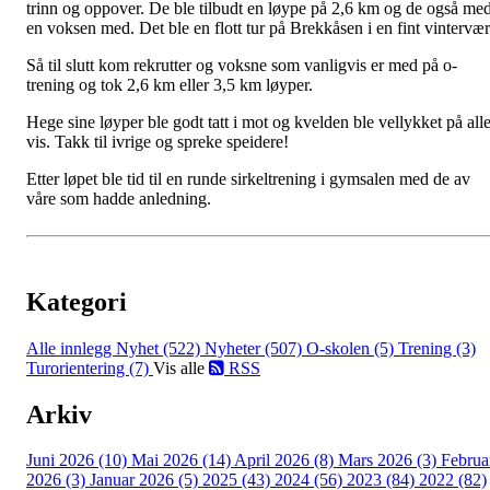
trinn og oppover. De ble tilbudt en løype på 2,6 km og de også me
en voksen med. Det ble en flott tur på Brekkåsen i en fint vintervær
Så til slutt kom rekrutter og voksne som vanligvis er med på o-
trening og tok 2,6 km eller 3,5 km løyper.
Hege sine løyper ble godt tatt i mot og kvelden ble vellykket på all
vis. Takk til ivrige og spreke speidere!
Etter løpet ble tid til en runde sirkeltrening i gymsalen med de av
våre som hadde anledning.
Kategori
Alle innlegg
Nyhet (522)
Nyheter (507)
O-skolen (5)
Trening (3)
Turorientering (7)
Vis alle
RSS
Arkiv
Juni 2026 (10)
Mai 2026 (14)
April 2026 (8)
Mars 2026 (3)
Februa
2026 (3)
Januar 2026 (5)
2025 (43)
2024 (56)
2023 (84)
2022 (82)